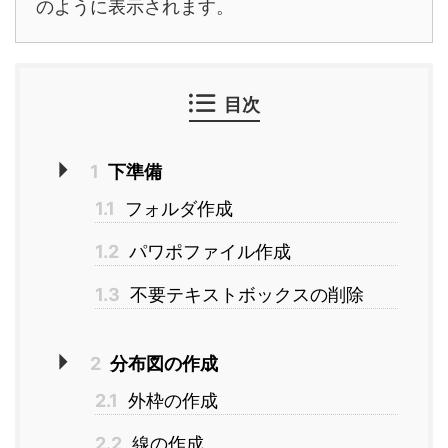
のように表示されます。
目次
1
下準備
1.1
フォルダ作成
1.2
パワポファイル作成
1.3
不要テキストボックスの削除
2
分布図の作成
2.1
外枠の作成
2.2
線の作成