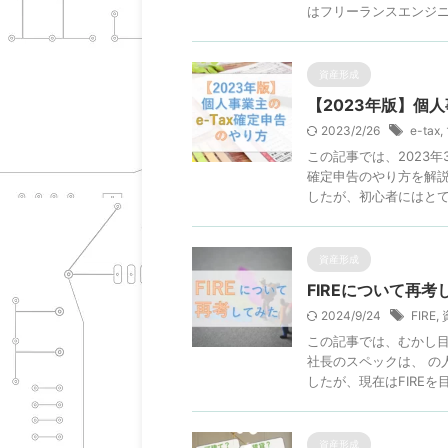
はフリーランスエンジニア
資産形成
【2023年版】個人
2023/2/26
e-tax
,
この記事では、2023年
確定申告のやり方を解説
したが、初心者にはとても 
資産形成
FIREについて再考
2024/9/24
FIRE
,
この記事では、むかし目
社長のスペックは、 の
したが、現在はFIREを目指
資産形成