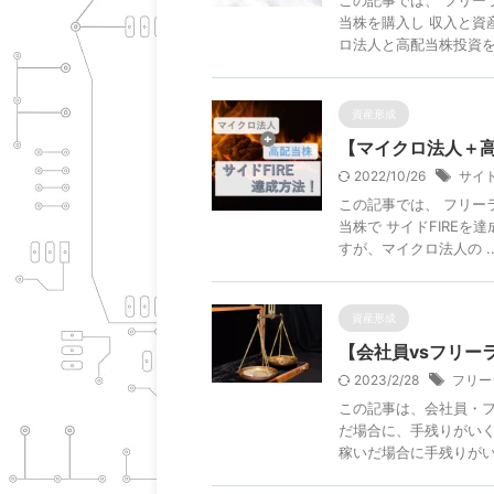
この記事では、 フリー
当株を購入し 収入と資
ロ法人と高配当株投資を駆
資産形成
【マイクロ法人＋高
2022/10/26
サイド
この記事では、 フリー
当株で サイドFIREを
すが、マイクロ法人の ..
資産形成
【会社員vsフリーラ
2023/2/28
フリー
この記事は、会社員・フ
だ場合に、手残りがいく
稼いだ場合に手残りがいく