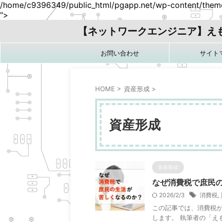
/home/c9396349/public_html/pgapp.net/wp-content/themes
">
【ネットワークエンジニア】え
お問い合わせ
サイト
HOME
>
資産形成
>
資産形成
資産形成
なぜ消費税で庶民
2026/2/3
消費税
,
この記事では、消費税
します。 執筆者の「え