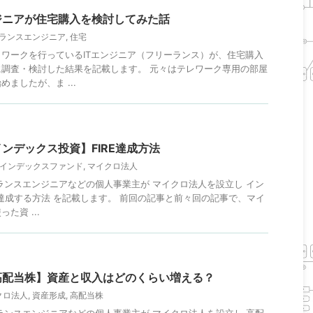
ジニアが住宅購入を検討してみた話
ランスエンジニア
,
住宅
ワークを行っているITエンジニア（フリーランス）が、住宅購入
調査・検討した結果を記載します。 元々はテレワーク専用の部屋
ましたが、ま ...
ンデックス投資】FIRE達成方法
インデックスファンド
,
マイクロ法人
ランスエンジニアなどの個人事業主が マイクロ法人を設立し イン
Eを達成する方法 を記載します。 前回の記事と前々回の記事で、マイ
た資 ...
高配当株】資産と収入はどのくらい増える？
クロ法人
,
資産形成
,
高配当株