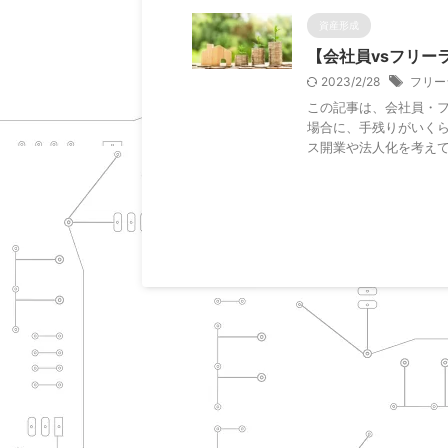
資産形成
【会社員vsフリー
2023/2/28
フリー
この記事は、会社員・フ
場合に、手残りがいくら
ス開業や法人化を考えてい