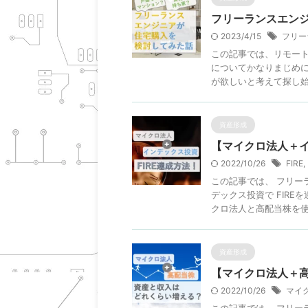
フリーランスエン
2023/4/15
フリー
この記事では、リモート
についてかなりまじめに
が欲しいと考えて探し始め
資産形成
【マイクロ法人＋イ
2022/10/26
FIRE
,
この記事では、 フリー
デックス投資で FIR
クロ法人と高配当株を使っ
資産形成
【マイクロ法人＋
2022/10/26
マイ