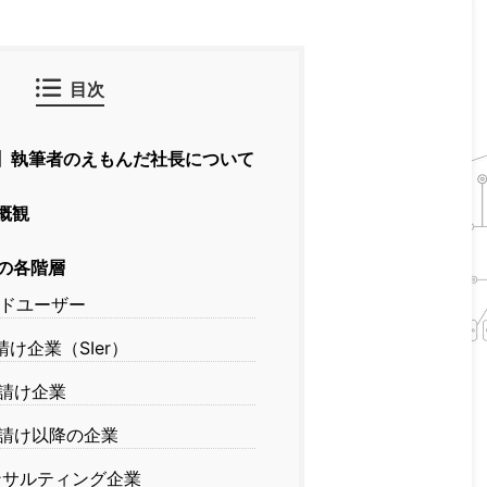
目次
】執筆者のえもんだ社長について
概観
界の各階層
ドユーザー
請け企業（SIer）
請け企業
請け以降の企業
サルティング企業