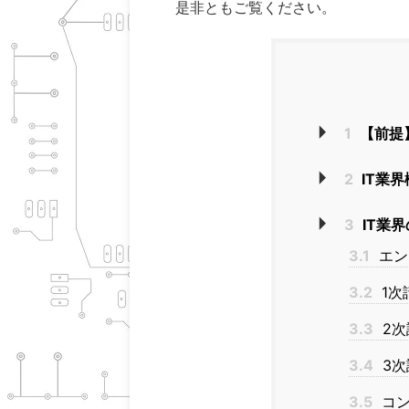
是非ともご覧ください。
1
【前提
2
IT業界
3
IT業
3.1
エン
3.2
1次
3.3
2次
3.4
3次
3.5
コン