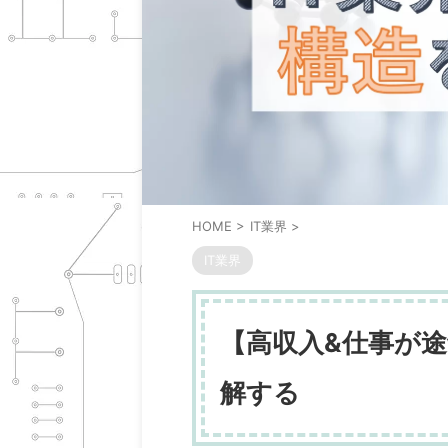
HOME
>
IT業界
>
IT業界
【高収入&仕事が途
解する