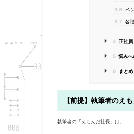
3.6
ベン
3.7
各階
4
正社員
5
悩みへ
6
まとめ
【前提】執筆者のえも
執筆者の「えもんだ社長」は、