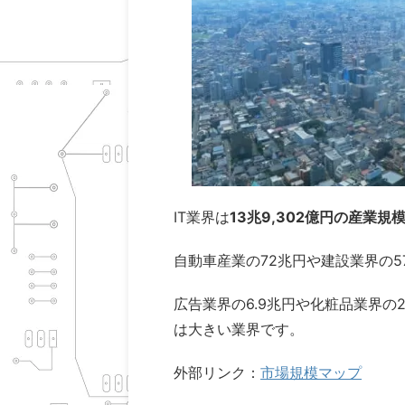
IT業界は
13兆9,302億円の産業
自動車産業の72兆円や建設業界の
広告業界の6.9兆円や化粧品業界の
は大きい業界です。
外部リンク：
市場規模マップ