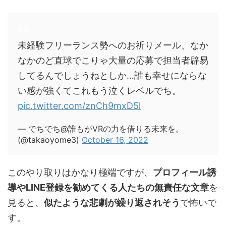
未経験フリーランス勢へのお祈りメール、なか
なかのど直球でこりゃ大量の応募で担当者辟易
してるんでしょうねとしか…誰も幸せにならな
い感が強くてこれもう泣くレベルでち。
pic.twitter.com/znCh9mxD5l
— でちでち@誰もがVRの力を借りる未来を。
(@takaoyome3)
October 16, 2022
このやり取りはかなり極端ですが、
プロフィール誘
導やLINE登録を勧めてくる人たちの無責任な文章
を
見ると、
似たような悲劇が繰り返されそう
で怖いで
す。