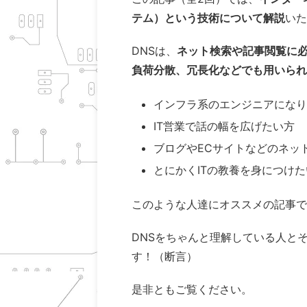
テム）という技術について解説
いた
DNSは、
ネット検索や記事閲覧に
負荷分散、冗長化などでも用いられ
インフラ系のエンジニアになり
IT営業で話の幅を広げたい方
ブログやECサイトなどのネッ
とにかくITの教養を身につけ
このような人達にオススメの記事で
DNSをちゃんと理解している人と
す！（断言）
是非ともご覧ください。