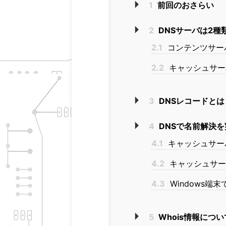
1
前回のおさらい
2
DNSサーバは2種
2.1
コンテンツサー
2.2
キャッシュサー
3
DNSレコードとは
4
DNSで名前解決
4.1
キャッシュサー
4.2
キャッシュサー
4.3
Windows端
5
Whois情報につい