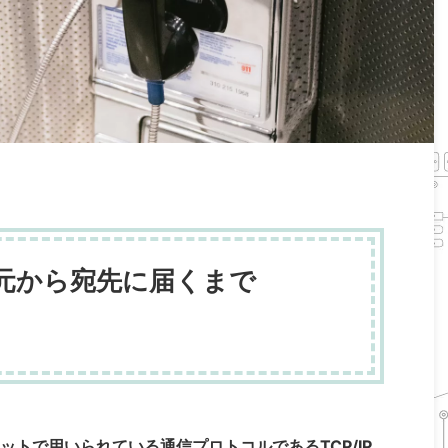
送信元から宛先に届くまで
）
ットで用いられている通信プロトコルであるTCP/IP