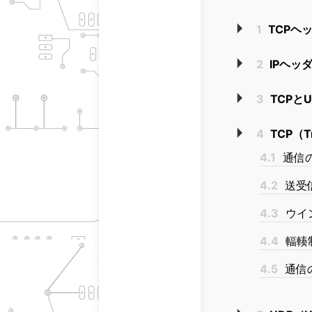
1
TCPヘ
2
IPヘッ
3
TCPと
4
TCP（Tra
4.1
通信
4.2
送受
4.3
ウイ
4.4
輻輳
4.5
通信