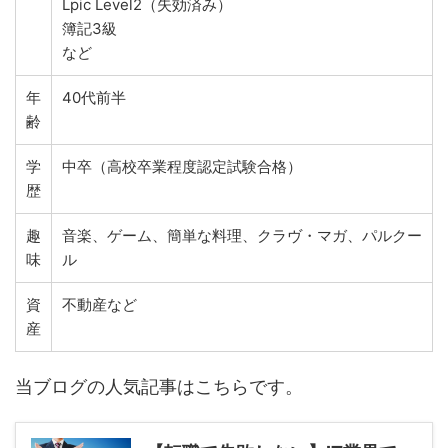
Lpic Level2（失効済み）
簿記3級
など
年
40代前半
齢
学
中卒（高校卒業程度認定試験合格）
歴
趣
音楽、ゲーム、簡単な料理、クラヴ・マガ、パルクー
味
ル
資
不動産など
産
当ブログの人気記事はこちらです。