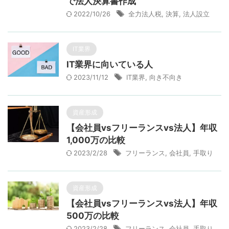
で法人決算書作成
2022/10/26
全力法人税
,
決算
,
法人設立
IT業界
IT業界に向いている人
2023/11/12
IT業界
,
向き不向き
資産形成
【会社員vsフリーランスvs法人】年収
1,000万の比較
2023/2/28
フリーランス
,
会社員
,
手取り
資産形成
【会社員vsフリーランスvs法人】年収
500万の比較
2023/2/28
フリーランス
,
会社員
,
手取り