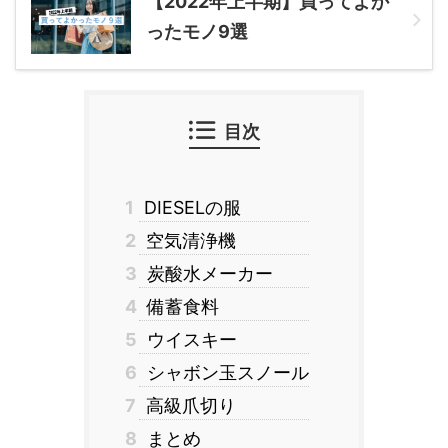
【2022年上半期】買ってよか
ったモノ9選
目次
1
DIESELの服
2
空気清浄機
3
炭酸水メーカー
4
備蓄食料
5
ウイスキー
6
シャボン玉スノール
7
高級爪切り
8
まとめ