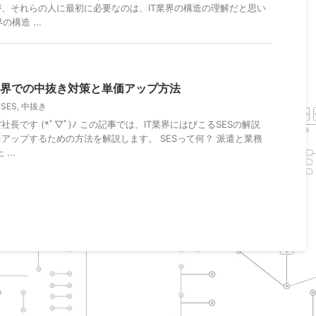
、それらの人に最初に必要なのは、IT業界の構造の理解だと思い
構造 ...
T業界での中抜き対策と単価アップ方法
,
SES
,
中抜き
長です (*ﾟ▽ﾟ)ﾉ この記事では、IT業界にはびこるSESの解説
アップするための方法を解説します。 SESって何？ 派遣と業務
...