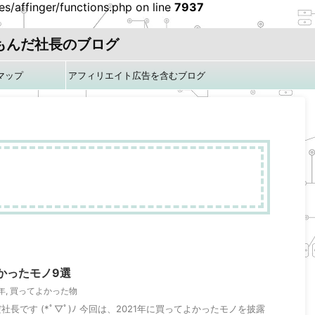
/affinger/functions.php on line
7937
もんだ社長のブログ
マップ
アフィリエイト広告を含むブログ
です
よかったモノ9選
年
,
買ってよかった物
長です (*ﾟ▽ﾟ)ﾉ 今回は、2021年に買ってよかったモノを披露