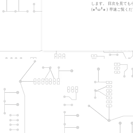
します。 目次を見ても
(๑╹ω╹๑ ) 早速ご覧くだ .